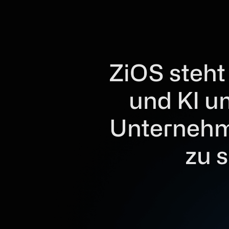
ZiOS steht
und KI um
Unternehm
zu 