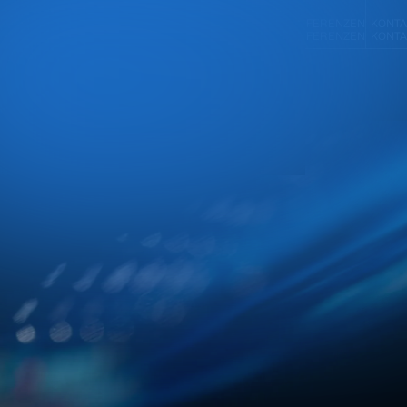
WARUM
ÜBER Z
i
OS
DIENSTLEISTUNGEN
REFERENZEN
KONTA
WIR
ÜBER Z
i
OS
DIENSTLEISTUNGEN
REFERENZEN
KONTA
WARUM
WIR