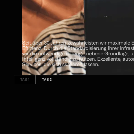
Seit über 30 Jahren gewährleisten wir maximale B
Effizienz. Durch die Standardisierung Ihrer Infras
wir die notwendige datengetriebene Grundlage,
Intelligenz vollständig zu nutzen. Exzellente, aut
Services, die sich skalieren lassen.
TAB 1
TAB 2