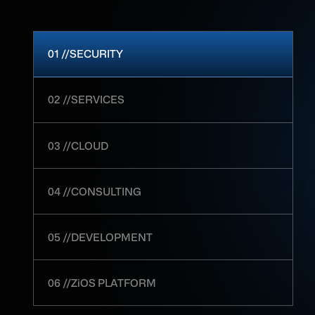
01 //SECURITY
02 //SERVICES
03 //CLOUD
04 //CONSULTING
05 //DEVELOPMENT
06 //Z
i
OS PLATFORM