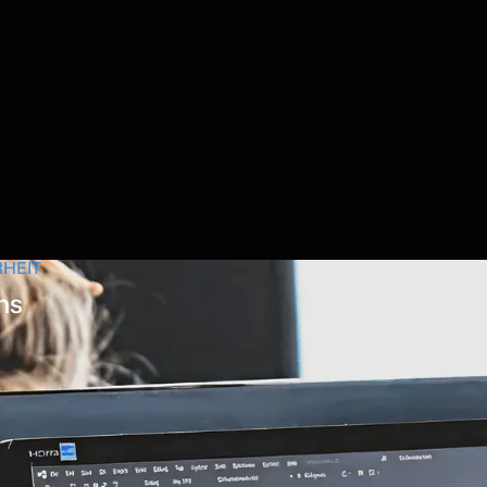
RHEIT
ns