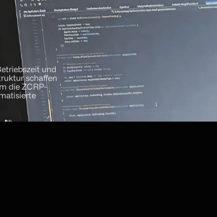
etriebszeit und
truktur schaffen
 um die ZCRP-
omatisierte