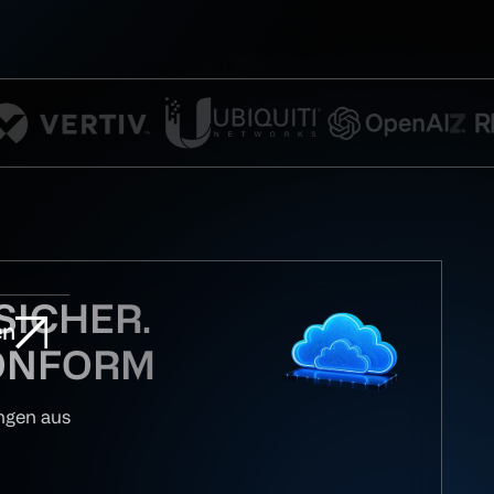
SICHER.
en
ONFORM
ngen aus