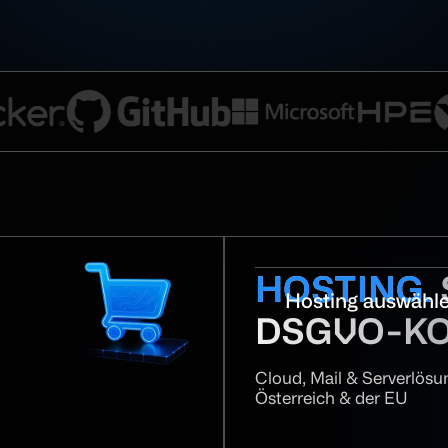
HOSTING.
Hosting auswähl
DSGVO-K
Cloud, Mail & Serverlösu
Österreich & der EU