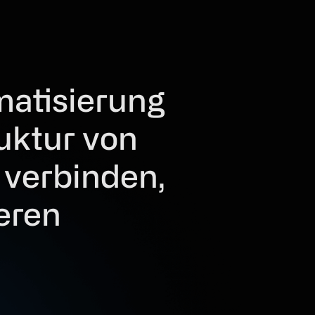
matisierung
ruktur von
verbinden,
eren